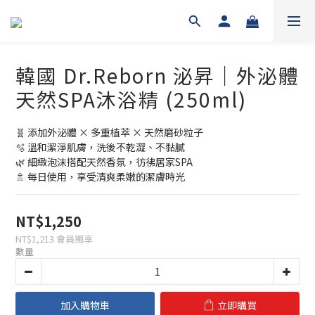
韓國 Dr.Reborn 泌昇｜外泌體
天然SPA沐浴精 (250ml)
🧬 添加外泌體 × 多重植萃 × 天然磨砂粒子
🫧 溫和潔淨肌膚，洗後不乾澀、不黏膩
🌿 細緻泡沫搭配天然香氛，彷彿居家SPA
🚿 每日使用，享受清爽柔嫩的潔膚時光
NT$1,250
NT$1,213
會員獨享
數量
加入購物車
立即購買