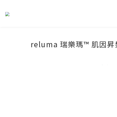
reluma 瑞樂瑪™︎ 肌因昇