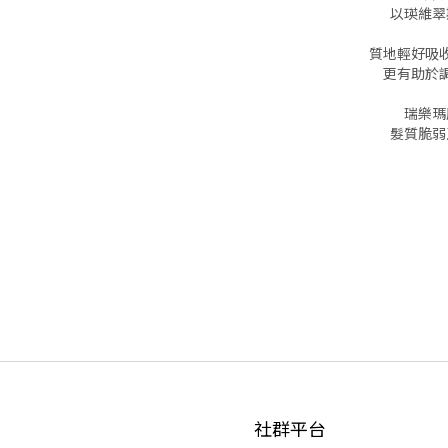
以瑛維翠
質地輕好吸
更有助於
瑞樂瑪
髮質脆弱
社群平台