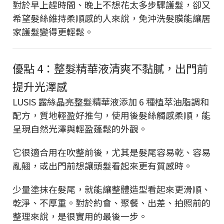
對於早上趕時間、晚上不想花太多步驟護髮，卻又
希望髮絲維持柔順感的人來說，免沖洗髮膜能讓居
家護髮變得更輕鬆。
優點 4：整髮精華液清爽不黏膩，出門前
提升光澤感
LUSIS 露絲晶亮整髮精華液添加 6 種植萃油脂調和
配方，質地輕盈好推勻，使用後髮絲觸感柔順，能
呈現自然光澤與輕盈蓬鬆的外觀。
它很適合用在吹整前後，尤其是髮尾容易乾、容易
亂翹，或出門前想讓頭髮看起來更有質感時。
少量塗抹在髮尾，就能讓整體造型看起來更滑順、
乾淨、不厚重。對於約會、聚餐、出差、拍照前的
整理來說，是很實用的最後一步。