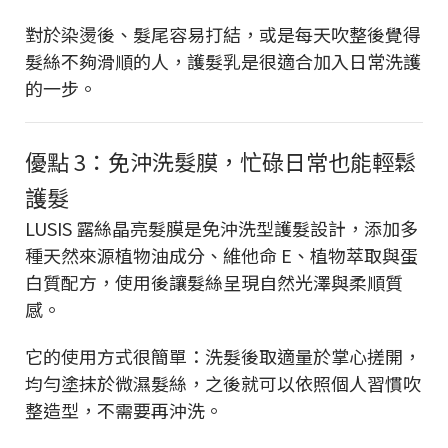
對於染燙後、髮尾容易打結，或是每天吹整後覺得
髮絲不夠滑順的人，護髮乳是很適合加入日常洗護
的一步。
優點 3：免沖洗髮膜，忙碌日常也能輕鬆
護髮
LUSIS 露絲晶亮髮膜是免沖洗型護髮設計，添加多
種天然來源植物油成分、維他命 E、植物萃取與蛋
白質配方，使用後讓髮絲呈現自然光澤與柔順質
感。
它的使用方式很簡單：洗髮後取適量於掌心搓開，
均勻塗抹於微濕髮絲，之後就可以依照個人習慣吹
整造型，不需要再沖洗。