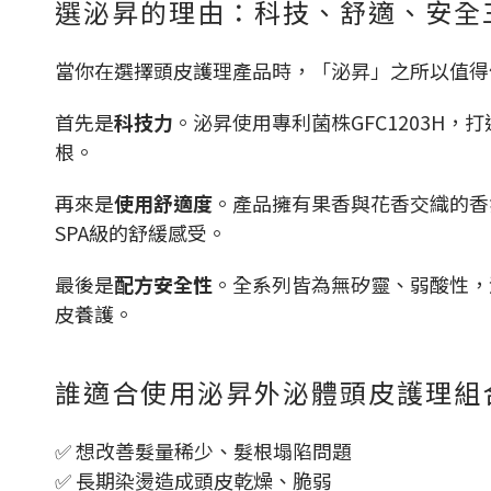
選泌昇的理由：科技、舒適、安全
當你在選擇頭皮護理產品時，「泌昇」之所以值得
首先是
科技力
。泌昇使用專利菌株GFC1203H
根。
再來是
使用舒適度
。產品擁有果香與花香交織的香
SPA級的舒緩感受。
最後是
配方安全性
。全系列皆為無矽靈、弱酸性，
皮養護。
誰適合使用泌昇外泌體頭皮護理組
✅ 想改善髮量稀少、髮根塌陷問題
✅ 長期染燙造成頭皮乾燥、脆弱