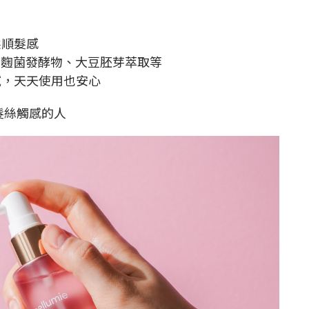
柔順髮感
萃、麴菌發酵物、大豆胚芽萃取等
膩，天天使用也安心
髮絲觸感的人