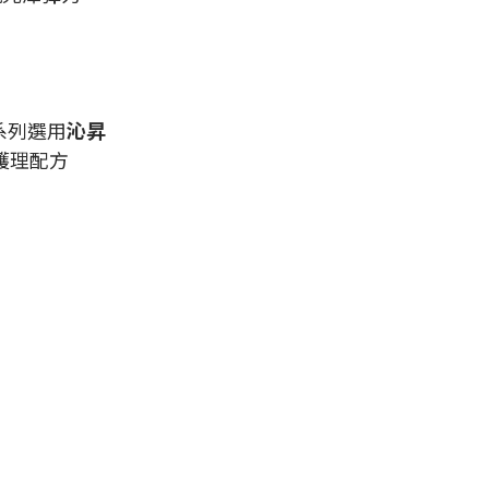
系列選用
沁昇
護理配方