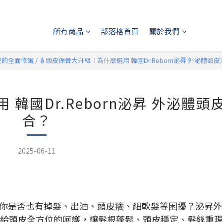
所有商品
部落格首頁
關於我們
頭皮的全面修護
/
🧴頭皮保養大升級：為什麼選用 韓國Dr.Reborn泌昇 外泌體頭
韓國Dr.Reborn泌昇 外泌體頭
合？
2025-06-11
你是否也有掉髮、出油、頭皮癢、細軟髮等困擾？泌昇外
分，給頭皮全方位的呵護，讓髮根蓬鬆、頭皮穩定、髮絲重