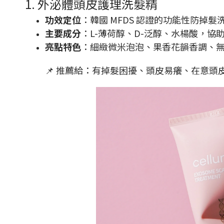
1. 外泌體頭皮護理洗髮精
功效定位
：韓國 MFDS 認證的功能性防掉髮
主要成分
：L-薄荷醇、D-泛醇、水楊酸，協
亮點特色
：細緻微米泡泡、果香花韻香調、
📌 推薦給：有掉髮困擾、頭皮易癢、在意頭