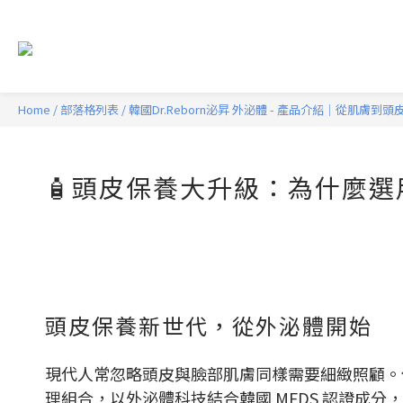
Home
/
部落格列表
/
韓國Dr.Reborn泌昇 外泌體 - 產品介紹｜從肌膚到
🧴頭皮保養大升級：為什麼選用 
頭皮保養新世代，從外泌體開始
現代人常忽略頭皮與臉部肌膚同樣需要細緻照顧。
理組合，以外泌體科技結合韓國 MFDS 認證成