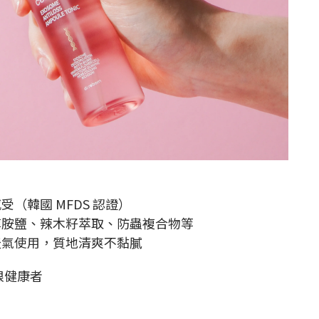
（韓國 MFDS 認證）
醇胺鹽、辣木籽萃取、防蟲複合物等
天氣使用，質地清爽不黏膩
根健康者