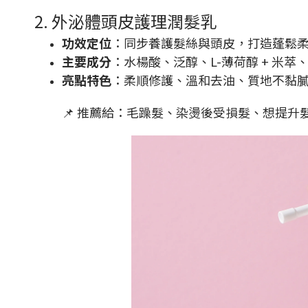
2. 外泌體頭皮護理潤髮乳
功效定位
：同步養護髮絲與頭皮，打造蓬鬆
主要成分
：水楊酸、泛醇、L-薄荷醇 + 米
亮點特色
：柔順修護、溫和去油、質地不黏
📌 推薦給：毛躁髮、染燙後受損髮、想提升