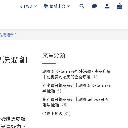
$
TWD
繁體中文
皮洗潤組合？
文章分類
皮洗潤組
韓國Dr.Reborn泌昇 外泌體 - 產品介紹
｜從肌膚到頭皮的全面修護
(37)
外泌體保養品系列｜韓國Dr.Reborn泌
昇 開箱
(6)
胞外體保養品系列｜韓國Celltweet思
爾萃 開箱
(28)
保養小知識
(31)
泌體頭皮護
現光澤彈力。