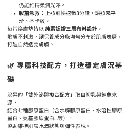
仍能維持柔潤光澤。
妝前急救
：上妝前快速敷3分鐘，讓妝感平
滑、不卡紋。
每片煥膚墊皆以
純素認證三層布料設計
，
貼膚不刺激，讓保養成分能均勻分布於肌膚表層，
打造自然透亮膚觸。
🌿 專屬科技配方，打造穩定膚況基
礎
泌昇的「雙外泌體複合配方」取自初乳與鮭魚來
源，
結合七種膠原蛋白（含水解膠原蛋白、水溶性膠原
蛋白、氨基膠原蛋白...等），
協助維持肌膚水潤狀態與彈性表現。