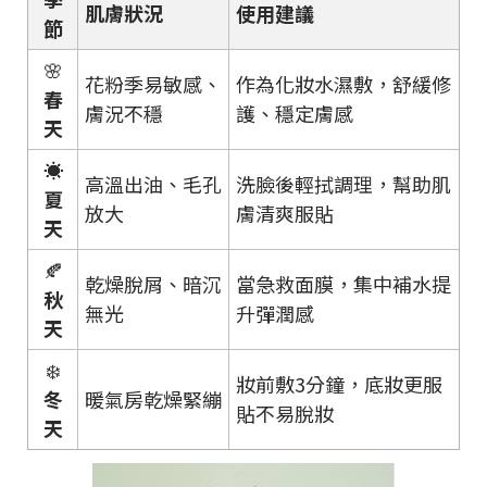
肌膚狀況
使用建議
節
🌸
花粉季易敏感、
作為化妝水濕敷，舒緩修
春
膚況不穩
護、穩定膚感
天
☀️
高溫出油、毛孔
洗臉後輕拭調理，幫助肌
夏
放大
膚清爽服貼
天
🍂
乾燥脫屑、暗沉
當急救面膜，集中補水提
秋
無光
升彈潤感
天
❄️
妝前敷3分鐘，底妝更服
冬
暖氣房乾燥緊繃
貼不易脫妝
天