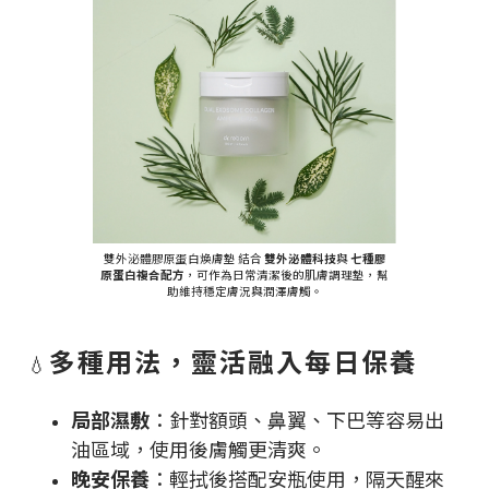
雙外泌體膠原蛋白煥膚墊 結合
雙外泌體科技
與
七種膠
原蛋白複合配方
，可作為日常清潔後的肌膚調理墊，幫
助維持穩定膚況與潤澤膚觸。
多種用法，靈活融入每日保養
💧
局部濕敷
：針對額頭、鼻翼、下巴等容易出
油區域，使用後膚觸更清爽。
晚安保養
：輕拭後搭配安瓶使用，隔天醒來