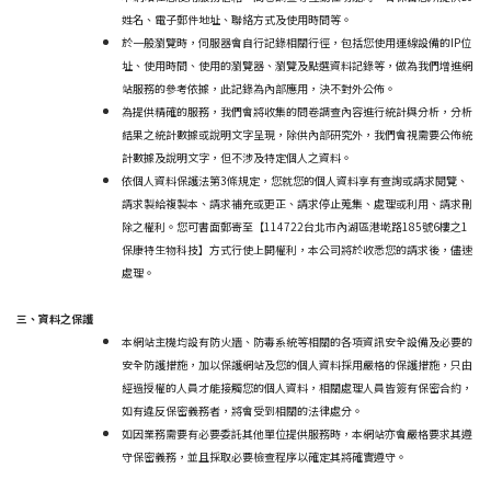
姓名、電子郵件地址、聯絡方式及使用時間等。
於一般瀏覽時，伺服器會自行記錄相關行徑，包括您使用連線設備的IP位
址、使用時間、使用的瀏覽器、瀏覽及點選資料記錄等，做為我們增進網
站服務的參考依據，此記錄為內部應用，決不對外公佈。
為提供精確的服務，我們會將收集的問卷調查內容進行統計與分析，分析
結果之統計數據或說明文字呈現，除供內部研究外，我們會視需要公佈統
計數據及說明文字，但不涉及特定個人之資料。
依個人資料保護法第3條規定，您就您的個人資料享有查詢或請求閱覽、
請求製給複製本、請求補充或更正、請求停止蒐集、處理或利用、請求刪
除之權利。您可書面郵寄至【114722台北市內湖區港墘路185號6樓之1
保康特生物科技】方式行使上開權利，本公司將於收悉您的請求後，儘速
處理。
三、資料之保護
本網站主機均設有防火牆、防毒系統等相關的各項資訊安全設備及必要的
安全防護措施，加以保護網站及您的個人資料採用嚴格的保護措施，只由
經過授權的人員才能接觸您的個人資料，相關處理人員皆簽有保密合約，
如有違反保密義務者，將會受到相關的法律處分。
如因業務需要有必要委託其他單位提供服務時，本網站亦會嚴格要求其遵
守保密義務，並且採取必要檢查程序以確定其將確實遵守。