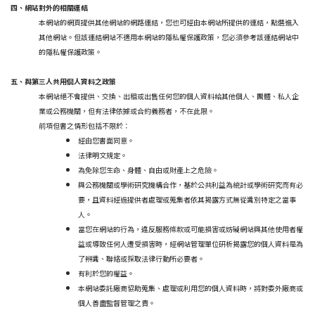
四、網站對外的相關連結
本網站的網頁提供其他網站的網路連結，您也可經由本網站所提供的連結，點選進入
其他網站。但該連結網站不適用本網站的隱私權保護政策，您必須參考該連結網站中
的隱私權保護政策。
五、與第三人共用個人資料之政策
本網站絕不會提供、交換、出租或出售任何您的個人資料給其他個人、團體、私人企
業或公務機關，但有法律依據或合約義務者，不在此限。
前項但書之情形包括不限於：
經由您書面同意。
法律明文規定。
為免除您生命、身體、自由或財產上之危險。
與公務機關或學術研究機構合作，基於公共利益為統計或學術研究而有必
要，且資料經過提供者處理或蒐集者依其揭露方式無從識別特定之當事
人。
當您在網站的行為，違反服務條款或可能損害或妨礙網站與其他使用者權
益或導致任何人遭受損害時，經網站管理單位研析揭露您的個人資料是為
了辨識、聯絡或採取法律行動所必要者。
有利於您的權益。
本網站委託廠商協助蒐集、處理或利用您的個人資料時，將對委外廠商或
個人善盡監督管理之責。